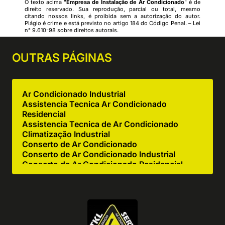
O texto acima "
Empresa de Instalação de Ar Condicionado
" é de
direito reservado. Sua reprodução, parcial ou total, mesmo
citando nossos links, é proibida sem a autorização do autor.
Plágio é crime e está previsto no artigo 184 do Código Penal. –
Lei
n° 9.610-98 sobre direitos autorais
.
OUTRAS
PÁGINAS
Ar Condicionado Industrial
Assistencia Tecnica Ar Condicionado
Residencial
Assistencia Tecnica de Ar Condicionado
Climatização Industrial
Conserto de Ar Condicionado
Conserto de Ar Condicionado Industrial
Conserto de Ar Condicionado Residencial
Conserto de Equipamentos de Cocção
Conserto de Equipamentos de Cozinha
Industrial
Empresa de Ar Condicionado Industrial
Empresa de Ar Condicionado Manutenção
Empresa de Climatização