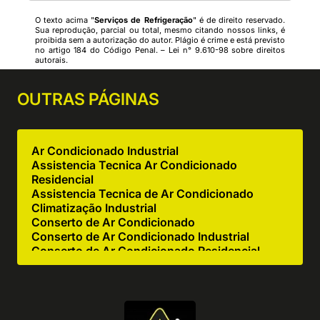
O texto acima "
Serviços de Refrigeração
" é de direito reservado.
Sua reprodução, parcial ou total, mesmo citando nossos links, é
proibida sem a autorização do autor. Plágio é crime e está previsto
no artigo 184 do Código Penal. –
Lei n° 9.610-98 sobre direitos
autorais
.
OUTRAS
PÁGINAS
Ar Condicionado Industrial
Assistencia Tecnica Ar Condicionado
Residencial
Assistencia Tecnica de Ar Condicionado
Climatização Industrial
Conserto de Ar Condicionado
Conserto de Ar Condicionado Industrial
Conserto de Ar Condicionado Residencial
Conserto de Equipamentos de Cocção
Conserto de Equipamentos de Cozinha
Industrial
Empresa de Ar Condicionado Industrial