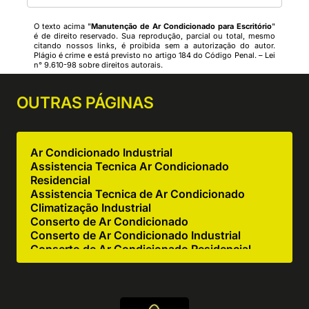
O texto acima "
Manutenção de Ar Condicionado para Escritório
"
é de direito reservado. Sua reprodução, parcial ou total, mesmo
citando nossos links, é proibida sem a autorização do autor.
Plágio é crime e está previsto no artigo 184 do Código Penal. –
Lei
n° 9.610-98 sobre direitos autorais
.
OUTRAS
PÁGINAS
Ar Condicionado Industrial
Assistencia Tecnica Ar Condicionado
Residencial
Assistencia Tecnica de Ar Condicionado
Climatização Industrial
Conserto de Ar Condicionado
Conserto de Ar Condicionado Industrial
Conserto de Ar Condicionado Residencial
Conserto de Equipamentos de Cocção
Conserto de Equipamentos de Cozinha
Industrial
Empresa de Ar Condicionado Industrial