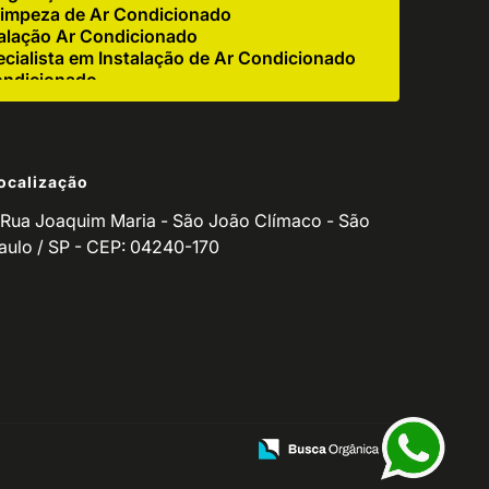
impeza de Ar Condicionado
alação Ar Condicionado
cialista em Instalação de Ar Condicionado
ondicionado
e Ar Condicionado Industrial
r Condicionado Residencial
igerador
ocalização
 Corretiva de Ar Condicionado
ndicionado para Empresas
Rua Joaquim Maria - São João Clímaco - São
o de Ar Condicionado Residencial
aulo / SP - CEP: 04240-170
de Equipamento de Refrigeração
utenção de Refrigeradores
ventiva Ar Condicionado
o de Manutenção de Ar Condicionado
icionado Residencial
ionado
ços para Ar Condicionado
Manutenção de Balcão Refrigerado
ção de Fritadeira
zação de Ar Condicionado
ndicionado Split