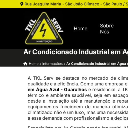
Rua Joaquim Maria - São João Clímaco - São Paulo / 
Sobre
Home
Nós
Ar Condicionado Industrial em Á
Home
»
Informações
»
Ar Condicionado Industrial em Água 
A TKL Serv se destaca no mercado de clima
qualidade e a eficiência. Como uma empresa e
em Água Azul - Guarulhos
e residencial, a T
térmico e ambiente saudável, seja em espaço
desde a instalação até a manutenção e repa
equipamentos funcionem de maneira otimiz
climatizado não é um luxo, mas uma necessidad
a essa demanda com profissionalismo e dedic