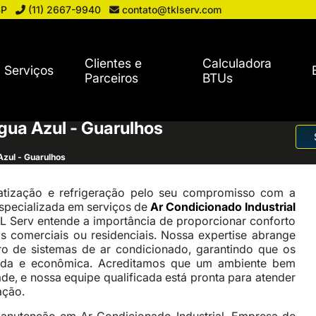
SP
(11) 2667-9940
contato@tklserv.com
Clientes e
Calculadora
Serviços
Parceiros
BTUs
gua Azul - Guarulhos
Azul - Guarulhos
tização e refrigeração pelo seu compromisso com a
specializada em serviços de
Ar Condicionado Industrial
KL Serv entende a importância de proporcionar conforto
s comerciais ou residenciais. Nossa expertise abrange
ro de sistemas de ar condicionado, garantindo que os
ada e econômica. Acreditamos que um ambiente bem
e, e nossa equipe qualificada está pronta para atender
ação.