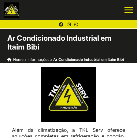
Ar Condicionado Industrial em
Itaim Bibi
Home
»
Informações
»
Ar Condicionado Industrial em Itaim Bibi
Além da climatização, a TKL Serv oferece
soluções completas em refrigeração e cocção,