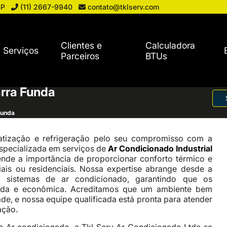
SP
(11) 2667-9940
contato@tklserv.com
Clientes e
Calculadora
Serviços
Parceiros
BTUs
arra Funda
Funda
tização e refrigeração pelo seu compromisso com a
specializada em serviços de
Ar Condicionado Industrial
ende a importância de proporcionar conforto térmico e
ais ou residenciais. Nossa expertise abrange desde a
 sistemas de ar condicionado, garantindo que os
ada e econômica. Acreditamos que um ambiente bem
e, e nossa equipe qualificada está pronta para atender
ação.