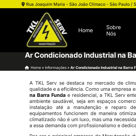
Rua Joaquim Maria - São João Clímaco - São Paulo / 
Sobre
Home
Nós
Ar Condicionado Industrial na B
Home
»
Informações
»
Ar Condicionado Industrial na Barra 
A TKL Serv se destaca no mercado de clima
qualidade e a eficiência. Como uma empresa e
na Barra Funda
e residencial, a TKL Serv ent
ambiente saudável, seja em espaços comerci
instalação até a manutenção e reparo de
equipamentos funcionem de maneira otimiz
climatizado não é um luxo, mas uma necessidad
a essa demanda com profissionalismo e dedic