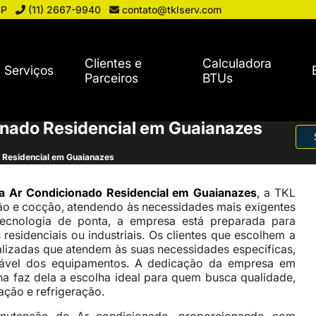
SP
(11) 2667-9940
contato@tklserv.com
Clientes e
Calculadora
Serviços
Parceiros
BTUs
onado Residencial em Guaianazes
o Residencial em Guaianazes
ca Ar Condicionado Residencial em Guaianazes
, a TKL
ão e cocção, atendendo às necessidades mais exigentes
ecnologia de ponta, a empresa está preparada para
residenciais ou industriais. Os clientes que escolhem a
izadas que atendem às suas necessidades específicas,
iável dos equipamentos. A dedicação da empresa em
ha faz dela a escolha ideal para quem busca qualidade,
ação e refrigeração.