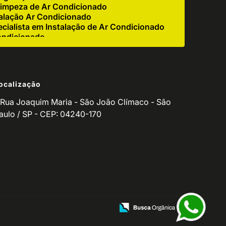
impeza de Ar Condicionado
alação Ar Condicionado
cialista em Instalação de Ar Condicionado
ondicionado
e Ar Condicionado Industrial
r Condicionado Residencial
igerador
ocalização
 Corretiva de Ar Condicionado
ndicionado para Empresas
Rua Joaquim Maria - São João Clímaco - São
o de Ar Condicionado Residencial
aulo / SP - CEP: 04240-170
de Equipamento de Refrigeração
utenção de Refrigeradores
ventiva Ar Condicionado
o de Manutenção de Ar Condicionado
icionado Residencial
ionado
ços para Ar Condicionado
Manutenção de Balcão Refrigerado
ção de Fritadeira
zação de Ar Condicionado
ndicionado Split