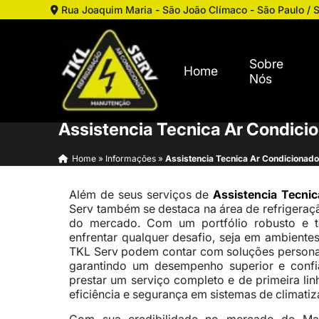
Rua Joaquim Maria - São João Clímaco - São Paulo / 
Sobre
Home
Nós
Assistencia Tecnica Ar Condici
Home
»
Informações
»
Assistencia Tecnica Ar Condicionad
Além de seus serviços de
Assistencia Tecni
Serv também se destaca na área de refrigeraç
do mercado. Com um portfólio robusto e t
enfrentar qualquer desafio, seja em ambientes 
TKL Serv podem contar com soluções personal
garantindo um desempenho superior e conf
prestar um serviço completo e de primeira lin
eficiência e segurança em sistemas de climatiz