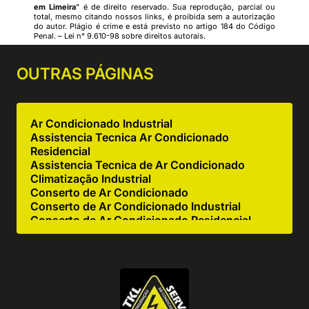
em Limeira
" é de direito reservado. Sua reprodução, parcial ou
total, mesmo citando nossos links, é proibida sem a autorização
do autor. Plágio é crime e está previsto no artigo 184 do Código
Penal. –
Lei n° 9.610-98 sobre direitos autorais
.
OUTRAS
PÁGINAS
Ar Condicionado Industrial
Assistencia Tecnica Ar Condicionado
Residencial
Assistencia Tecnica de Ar Condicionado
Climatização Industrial
Conserto de Ar Condicionado
Conserto de Ar Condicionado Industrial
Conserto de Ar Condicionado Residencial
Conserto de Equipamentos de Cocção
Conserto de Equipamentos de Cozinha
Industrial
Empresa de Ar Condicionado Industrial
Empresa de Ar Condicionado Manutenção
Empresa de Climatização