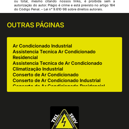
ou total, mesmo citando nossos links, é proibida sem a
autorização do autor. Plágio é crime e está previsto no artigo 184
do Código Penal. –
Lei n° 9.610-98 sobre direitos autorais
.
OUTRAS
PÁGINAS
Ar Condicionado Industrial
Assistencia Tecnica Ar Condicionado
Residencial
Assistencia Tecnica de Ar Condicionado
Climatização Industrial
Conserto de Ar Condicionado
Conserto de Ar Condicionado Industrial
Conserto de Ar Condicionado Residencial
Conserto de Equipamentos de Cocção
Conserto de Equipamentos de Cozinha
Industrial
Empresa de Ar Condicionado Industrial
Empresa de Ar Condicionado Manutenção
Empresa de Climatização
Empresa de Climatização e Refrigeração