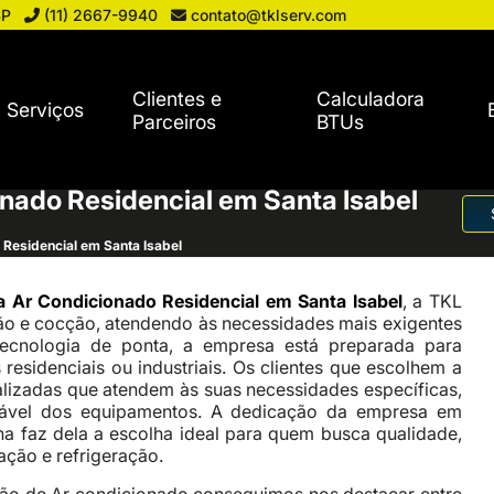
SP
(11) 2667-9940
contato@tklserv.com
Clientes e
Calculadora
Serviços
Parceiros
BTUs
onado Residencial em Santa Isabel
 Residencial em Santa Isabel
a Ar Condicionado Residencial em Santa Isabel
, a TKL
ão e cocção, atendendo às necessidades mais exigentes
ecnologia de ponta, a empresa está preparada para
residenciais ou industriais. Os clientes que escolhem a
izadas que atendem às suas necessidades específicas,
iável dos equipamentos. A dedicação da empresa em
ha faz dela a escolha ideal para quem busca qualidade,
ação e refrigeração.