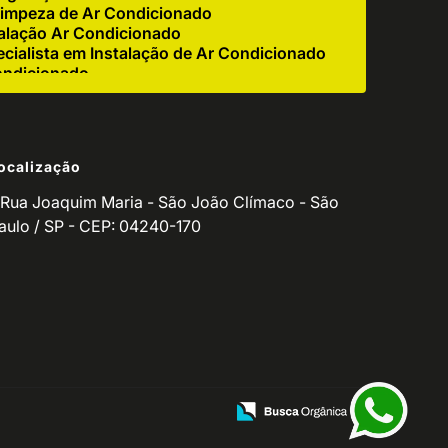
impeza de Ar Condicionado
alação Ar Condicionado
cialista em Instalação de Ar Condicionado
ondicionado
e Ar Condicionado Industrial
r Condicionado Residencial
igerador
ocalização
 Corretiva de Ar Condicionado
ndicionado para Empresas
Rua Joaquim Maria - São João Clímaco - São
o de Ar Condicionado Residencial
aulo / SP - CEP: 04240-170
de Equipamento de Refrigeração
utenção de Refrigeradores
ventiva Ar Condicionado
o de Manutenção de Ar Condicionado
icionado Residencial
ionado
ços para Ar Condicionado
Manutenção de Balcão Refrigerado
ção de Fritadeira
zação de Ar Condicionado
ndicionado Split