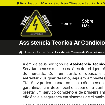
Rua Joaquim Maria - São João Clímaco - São Paulo / 
Sobre
Home
Nós
Assistencia Tecnica Ar Condici
Home
»
Informações
»
Assistencia Tecnica Ar Condicionado
Além de seus serviços de
Assistencia Tecnic
Serv também se destaca na área de refrigeraç
do mercado. Com um portfólio robusto e t
enfrentar qualquer desafio, seja em ambientes 
TKL Serv podem contar com soluções personal
garantindo um desempenho superior e conf
prestar um serviço completo e de primeira lin
eficiência e segurança em sistemas de climatiz