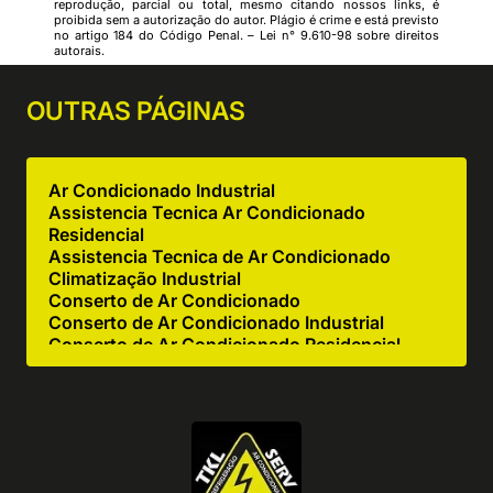
reprodução, parcial ou total, mesmo citando nossos links, é
proibida sem a autorização do autor. Plágio é crime e está previsto
no artigo 184 do Código Penal. –
Lei n° 9.610-98 sobre direitos
autorais
.
OUTRAS
PÁGINAS
Ar Condicionado Industrial
Assistencia Tecnica Ar Condicionado
Residencial
Assistencia Tecnica de Ar Condicionado
Climatização Industrial
Conserto de Ar Condicionado
Conserto de Ar Condicionado Industrial
Conserto de Ar Condicionado Residencial
Conserto de Equipamentos de Cocção
Conserto de Equipamentos de Cozinha
Industrial
Empresa de Ar Condicionado Industrial
Empresa de Ar Condicionado Manutenção
Empresa de Climatização