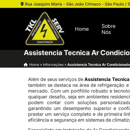
Rua Joaquim Maria - São João Clímaco - São Paulo / 
Sobre
Home
Nós
Assistencia Tecnica Ar Condicio
Home
»
Informações
»
Assistencia Tecnica Ar Condicionado 
Além de seus serviços de
Assistencia Tecnica
também se destaca na área de refrigeração e
mercado. Com um portfólio robusto e tecnolo
qualquer desafio, seja em ambientes residenci
podem contar com soluções personalizada
garantindo um desempenho superior e conf
prestar um serviço completo e de primeira lin
eficiência e segurança em sistemas de climatiz