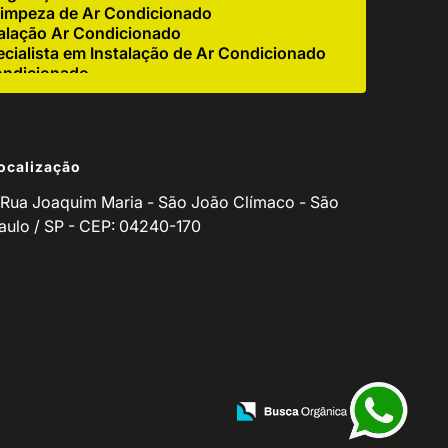
impeza de Ar Condicionado
alação Ar Condicionado
cialista em Instalação de Ar Condicionado
ondicionado
e Ar Condicionado Industrial
r Condicionado Residencial
igerador
ocalização
 Corretiva de Ar Condicionado
ndicionado para Empresas
Rua Joaquim Maria - São João Clímaco - São
o de Ar Condicionado Residencial
aulo / SP - CEP: 04240-170
de Equipamento de Refrigeração
utenção de Refrigeradores
ventiva Ar Condicionado
o de Manutenção de Ar Condicionado
icionado Residencial
ionado
ços para Ar Condicionado
Manutenção de Balcão Refrigerado
ção de Fritadeira
zação de Ar Condicionado
ndicionado Split