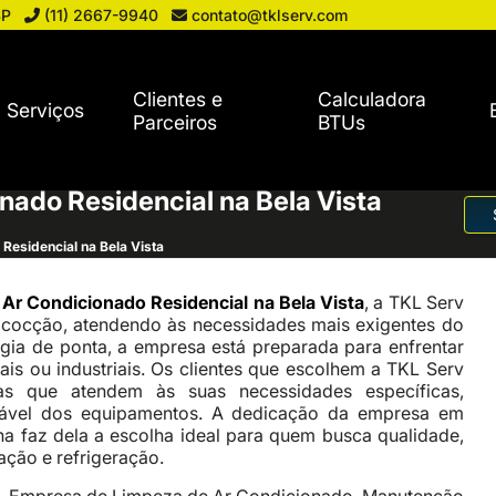
SP
(11) 2667-9940
contato@tklserv.com
Clientes e
Calculadora
Serviços
Parceiros
BTUs
nado Residencial na Bela Vista
Residencial na Bela Vista
 Ar Condicionado Residencial na Bela Vista
, a TKL Serv
 cocção, atendendo às necessidades mais exigentes do
gia de ponta, a empresa está preparada para enfrentar
ais ou industriais. Os clientes que escolhem a TKL Serv
s que atendem às suas necessidades específicas,
iável dos equipamentos. A dedicação da empresa em
ha faz dela a escolha ideal para quem busca qualidade,
ação e refrigeração.