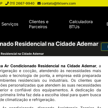
SP
(11) 2667-9940
contato@tklserv.com
Clientes e
Calculadora
Serviços
Parceiros
BTUs
onado Residencial na Cidade Ademar
o Residencial na Cidade Ademar
ca Ar Condicionado Residencial na Cidade Ademar
, a
rigeração e cocção, atendendo às necessidades mais
usto e tecnologia de ponta, a empresa está preparada
bientes residenciais ou industriais. Os clientes que
ões personalizadas que atendem às suas necessidades
erior e confiável dos equipamentos. A dedicação da
rimeira linha faz dela a escolha ideal para quem busca
de climatização e refrigeração.