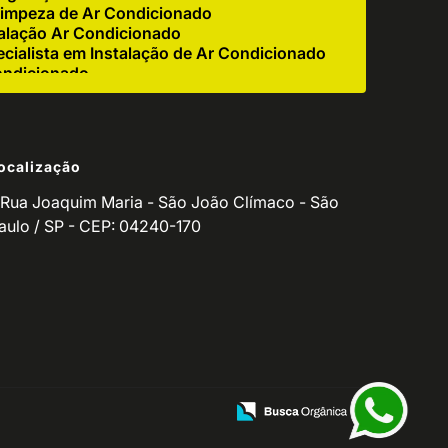
impeza de Ar Condicionado
alação Ar Condicionado
cialista em Instalação de Ar Condicionado
ondicionado
e Ar Condicionado Industrial
r Condicionado Residencial
igerador
ocalização
 Corretiva de Ar Condicionado
ndicionado para Empresas
Rua Joaquim Maria - São João Clímaco - São
o de Ar Condicionado Residencial
aulo / SP - CEP: 04240-170
de Equipamento de Refrigeração
utenção de Refrigeradores
ventiva Ar Condicionado
o de Manutenção de Ar Condicionado
icionado Residencial
ionado
ços para Ar Condicionado
Manutenção de Balcão Refrigerado
ção de Fritadeira
zação de Ar Condicionado
ndicionado Split