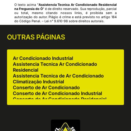
O texto acima "
Assistencia Tecnica Ar Condicionado Residencial
na Freguesia do Ó
" é de direito reservado. Sua reprodução, parcial
ou total, mesmo citando nossos links, é proibida sem a
autorização do autor. Plágio é crime e está previsto no artigo 184
do Código Penal. –
Lei n° 9.610-98 sobre direitos autorais
.
OUTRAS
PÁGINAS
Ar Condicionado Industrial
Assistencia Tecnica Ar Condicionado
Residencial
Assistencia Tecnica de Ar Condicionado
Climatização Industrial
Conserto de Ar Condicionado
Conserto de Ar Condicionado Industrial
Conserto de Ar Condicionado Residencial
Conserto de Equipamentos de Cocção
Conserto de Equipamentos de Cozinha
Industrial
Empresa de Ar Condicionado Industrial
Empresa de Ar Condicionado Manutenção