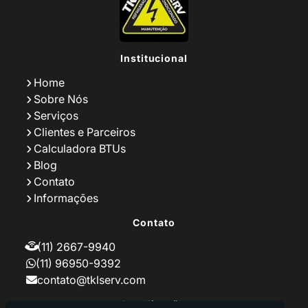
Empresa de Climatização
Empresa de Climatização e Refrigeração
Empresa de Conserto de Ar Condicionado
Empresa de Instalação de Ar Condicionado
Institucional
Empresa de Limpeza de Ar Condicionado
Empresa de Manutenção de Ar
Home
Condicionado
Sobre Nós
Empresa de Reparo de Ar Condicionado
Serviços
Empresa Instalação Ar Condicionado
Empresa Manutenção Ar Condicionado
Clientes e Parceiros
Empresas que Fazem Manutenção de Ar
Calculadora BTUs
Condicionado
Blog
Especialista em Instalação de Ar
Contato
Condicionado
Informações
Especialista em Manutenção de Ar
Condicionado
Contato
Fornecimento de Climatização
Instalação de Ar Condicionado
(11) 2667-9940
Instalação de Ar Condicionado Apartamento
(11) 96950-9392
Instalação de Ar Condicionado em Prédio
contato@tklserv.com
Instalação de Ar Condicionado Industrial
Instalação de Ar Condicionado para Cozinha
Localização