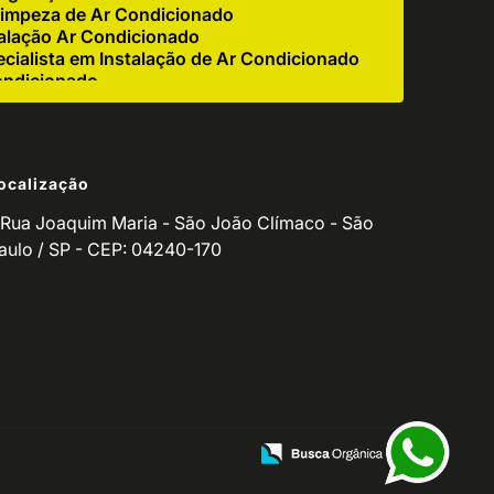
impeza de Ar Condicionado
alação Ar Condicionado
cialista em Instalação de Ar Condicionado
ondicionado
e Ar Condicionado Industrial
r Condicionado Residencial
igerador
ocalização
 Corretiva de Ar Condicionado
ndicionado para Empresas
Rua Joaquim Maria - São João Clímaco - São
o de Ar Condicionado Residencial
aulo / SP - CEP: 04240-170
de Equipamento de Refrigeração
utenção de Refrigeradores
ventiva Ar Condicionado
o de Manutenção de Ar Condicionado
icionado Residencial
ionado
ços para Ar Condicionado
Manutenção de Balcão Refrigerado
ção de Fritadeira
zação de Ar Condicionado
ndicionado Split