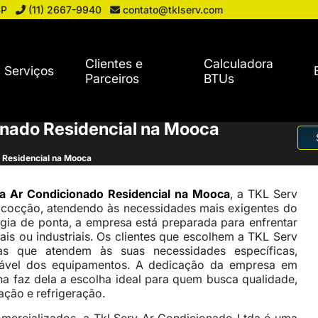
SP
(11) 2667-9940
contato@tklserv.com
Clientes e
Calculadora
Serviços
Parceiros
BTUs
onado Residencial na Mooca
 Residencial na Mooca
ca Ar Condicionado Residencial na Mooca
, a TKL Serv
 cocção, atendendo às necessidades mais exigentes do
gia de ponta, a empresa está preparada para enfrentar
ais ou industriais. Os clientes que escolhem a TKL Serv
s que atendem às suas necessidades específicas,
iável dos equipamentos. A dedicação da empresa em
ha faz dela a escolha ideal para quem busca qualidade,
ação e refrigeração.