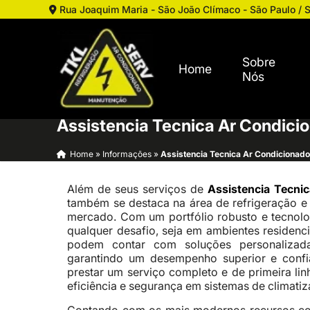
Rua Joaquim Maria - São João Clímaco - São Paulo / 
Sobre
Home
Nós
Assistencia Tecnica Ar Condici
Home
»
Informações
»
Assistencia Tecnica Ar Condicionado
Além de seus serviços de
Assistencia Tecni
também se destaca na área de refrigeração e
mercado. Com um portfólio robusto e tecnolo
qualquer desafio, seja em ambientes residenci
podem contar com soluções personalizada
garantindo um desempenho superior e conf
prestar um serviço completo e de primeira lin
eficiência e segurança em sistemas de climatiz