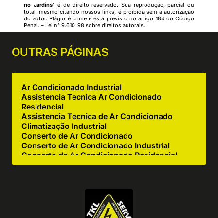
no Jardins
" é de direito reservado. Sua reprodução, parcial ou
total, mesmo citando nossos links, é proibida sem a autorização
do autor. Plágio é crime e está previsto no artigo 184 do Código
Penal. –
Lei n° 9.610-98 sobre direitos autorais
.
OUTRAS
PÁGINAS
Ar Condicionado Industrial
Assistencia Tecnica Ar Condicionado
Residencial
Assistencia Tecnica de Ar Condicionado
Climatização Industrial
Conserto de Ar Condicionado
Conserto de Ar Condicionado Industrial
Conserto de Ar Condicionado Residencial
Conserto de Equipamentos de Cocção
Conserto de Equipamentos de Cozinha
Industrial
Empresa de Ar Condicionado Industrial
Empresa de Ar Condicionado Manutenção
Empresa de Climatização