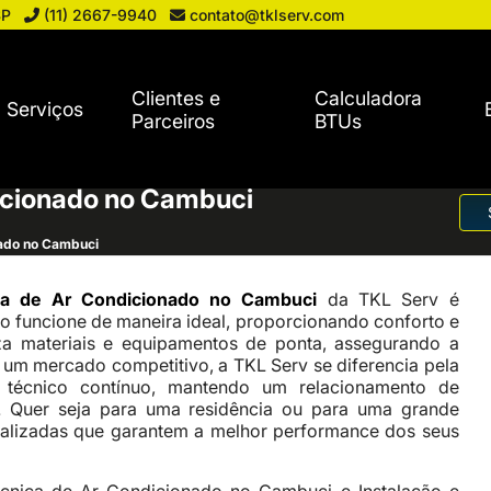
SP
(11) 2667-9940
contato@tklserv.com
Clientes e
Calculadora
Serviços
Parceiros
BTUs
icionado no Cambuci
nado no Cambuci
ica de Ar Condicionado no Cambuci
da TKL Serv é
o funcione de maneira ideal, proporcionando conforto e
za materiais e equipamentos de ponta, assegurando a
m um mercado competitivo, a TKL Serv se diferencia pela
 técnico contínuo, mantendo um relacionamento de
s. Quer seja para uma residência ou para uma grande
onalizadas que garantem a melhor performance dos seus