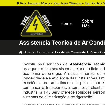
Rua Joaquim Maria - São João Clímaco - São Paulo / 
Sobre
Home
Nós
Assistencia Tecnica de Ar Cond
Home
»
Informações
»
Assistencia Tecnica de Ar Condicio
Investir nos serviços de
Assistencia Tecn
assegurar que o seu sistema de ar condicionad
economia de energia. A nossa empresa utili
longevidade e a eficiência das instalações. E
excelência no atendimento e pelo suporte
confiança e transparência com seus cliente
indústria, a TKL Serv oferece soluções pers
sistemas de climatização e refrigeração.