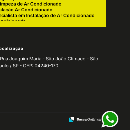
impeza de Ar Condicionado
alação Ar Condicionado
cialista em Instalação de Ar Condicionado
ondicionado
e Ar Condicionado Industrial
r Condicionado Residencial
igerador
ocalização
 Corretiva de Ar Condicionado
ndicionado para Empresas
Rua Joaquim Maria - São João Clímaco - São
o de Ar Condicionado Residencial
aulo / SP - CEP: 04240-170
de Equipamento de Refrigeração
utenção de Refrigeradores
ventiva Ar Condicionado
o de Manutenção de Ar Condicionado
icionado Residencial
ionado
ços para Ar Condicionado
Manutenção de Balcão Refrigerado
ção de Fritadeira
zação de Ar Condicionado
ndicionado Split